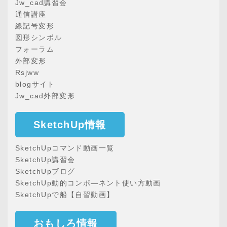
Jw_cad講習会
通信講座
線記号変形
図形シンボル
フォーラム
外部変形
Rsjww
blogサイト
Jw_cad外部変形
SketchUp情報
SketchUpコマンド動画一覧
SketchUp講習会
SketchUpブログ
SketchUp動的コンポ―ネント使い方動画
SketchUpで船【自習動画】
おもしろ情報