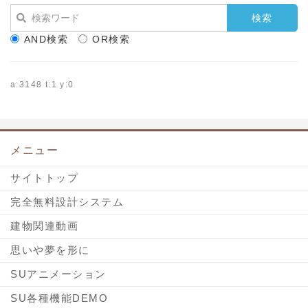
a
w
c
i
e
t
AND検索
OR検索
b
t
o
e
o
r
a:3148 t:1 y:0
k
で
で
シ
シ
ェ
ェ
ア
メニュー
ア
サイトトップ
完全無料設計システム
建物関連動画
思いや夢を形に
SUアニメーション
SU各種機能DEMO