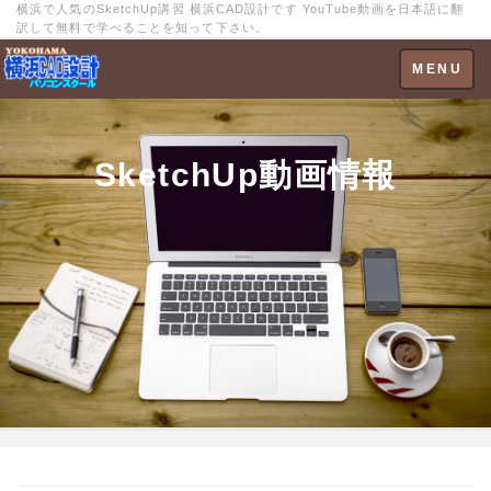
横浜で人気のSketchUp講習 横浜CAD設計です YouTube動画を日本語に翻
訳して無料で学べることを知って下さい。
Toggle
MENU
navigation
SketchUp動画情報