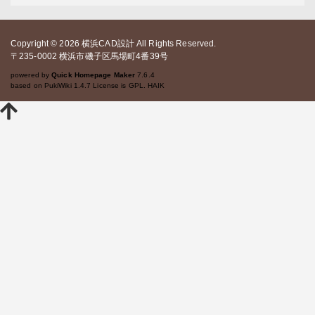
シ
シ
ェ
ェ
Copyright © 2026
ア
ア
横浜CAD設計
All Rights Reserved.
〒235-0002 横浜市磯子区馬場町4番39号
powered by
Quick Homepage Maker
7.6.4
based on PukiWiki 1.4.7 License is GPL.
HAIK