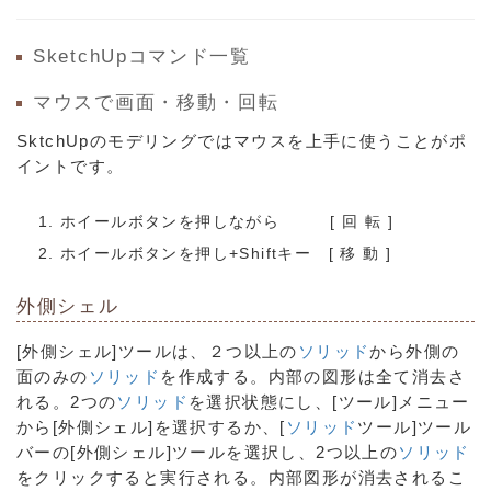
SketchUpコマンド一覧
マウスで画面・移動・回転
SktchUpのモデリングではマウスを上手に使うことがポ
イントです。
ホイールボタンを押しながら [ 回 転 ]
ホイールボタンを押し+Shiftキー [ 移 動 ]
外側シェル
[外側シェル]ツールは、２つ以上の
ソリッド
から外側の
面のみの
ソリッド
を作成する。内部の図形は全て消去さ
れる。2つの
ソリッド
を選択状態にし、[ツール]メニュー
から[外側シェル]を選択するか、[
ソリッド
ツール]ツール
バーの[外側シェル]ツールを選択し、2つ以上の
ソリッド
をクリックすると実行される。内部図形が消去されるこ