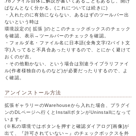
.rbファイル自体に解説が書いてあることもあるし、開け
ばなんとなく分かる。(これについては続きに)
・入れたのに有効にならない、あるはずのツールバー出
ないという時は
環境設定の[ 拡張 ]のとこのチェックボックスのチェック
を確認、表示→ツールバーのチェックを確認。
・フォルダ名・ファイル名に日本語(全角文字/2バイト文
字)入ってると不具合あったりするので、とにかく避けて
おくのが吉。
・その他動かない、という場合は別途ライブラリファイ
ル(作者様独自のものなど)が必要だったりするので、よ
く確認。
アンインストール方法
拡張ギャラリーのWarehouseから入れた場合、プラグイ
ンのDLページへ行くとInstallボタンがUninstallになって
います。
(※私の環境ではボタンを押すと確認ダイアログ[画像]が
出て、『許可されていない～』のチェックボックスを外