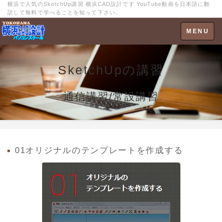
横浜で人気のSketchUp講習 横浜CAD設計です YouTube動画を日本語に翻
訳して無料で学べることを知って下さい。
Toggle
MENU
navigation
SketchUpの講習
通信講習/常設講習
01オリジナルのテンプレートを作成する