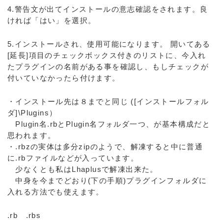
4.警告文が出てインストールの意志確認をされます。良
ければ「はい」を選択。
5.インストールされ、使用可能になります。 開いてある
[延長]項目のチェックボックス付きのリストに、今入れ
たプラグインの名前がある事を確認し、もしチェックが
付いていなかったら付けます。
・インストール先は８までと同じ ([インストールフォル
ダ]\Plugins）
Plugin名.rbとPlugin名フォルダ一つ、が基本構成だと
思われます。
・.rbzの実体は多分zipのようで、解凍すると中に普通
に.rbファイルなどが入っています。
少なくとも私はLhaplusで解凍出来た。
中身を今までどおり(下の手順)プラグインフォルダに
入れる方法でも使えます。
.rb .rbs