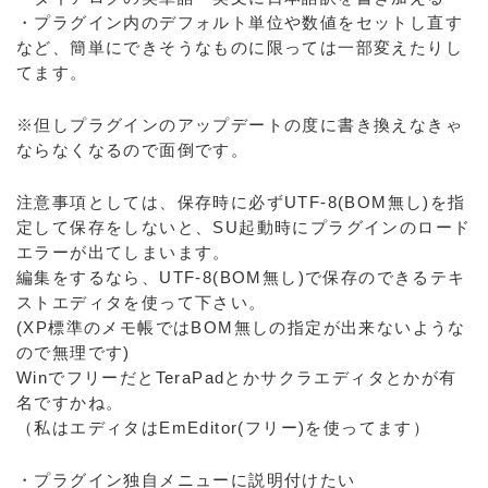
・プラグイン内のデフォルト単位や数値をセットし直す
など、簡単にできそうなものに限っては一部変えたりし
てます。
※但しプラグインのアップデートの度に書き換えなきゃ
ならなくなるので面倒です。
注意事項としては、保存時に必ずUTF-8(BOM無し)を指
定して保存をしないと、SU起動時にプラグインのロード
エラーが出てしまいます。
編集をするなら、UTF-8(BOM無し)で保存のできるテキ
ストエディタを使って下さい。
(XP標準のメモ帳ではBOM無しの指定が出来ないような
ので無理です)
WinでフリーだとTeraPadとかサクラエディタとかが有
名ですかね。
（私はエディタはEmEditor(フリー)を使ってます）
・プラグイン独自メニューに説明付けたい