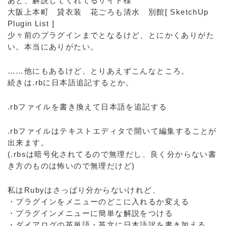
あと、解説してくれてるサイト様
大阪上本町 貸衣装 花ごろも清水 別館[ SketchUp
Plugin List ]
少々前のプラグインまでとなるけど、とにかくありがた
い。本当にありがたい。
……他にもあるけど、とりあえずこんなところ。
続きは.rbに日本語追記するとか。
.rbファイルを書き換えて日本語を追記する
.rbファイルはテキストエディタで開いて編集することが
出来ます。
(.rbsは暗号化されてるので無理だし、良く分からない書
き方のものは怖いので無理だけど)
私はRubyはさっぱり分からないけれど、
・プラグインをメニューのどこに入れるか変える
・プラグインメニューに簡単な解説をつける
・ダイアログの英単語・英文に日本語訳を書き加える